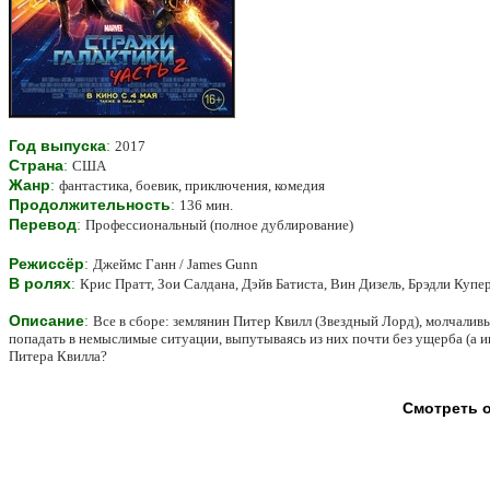
Год выпуска
:
2017
Страна
:
США
Жанр
:
фантастика, боевик, приключения, комедия
Продолжительность
:
136 мин.
Перевод
:
Профессиональный (полное дублирование)
Режиссёр
:
Джеймс Ганн / James Gunn
В ролях
:
Крис Пратт, Зои Салдана, Дэйв Батиста, Вин Дизель, Брэдли Купе
Описание
:
Все в сборе: землянин Питер Квилл (Звездный Лорд), молчалив
попадать в немыслимые ситуации, выпутываясь из них почти без ущерба (а ин
Питера Квилла?
Смотреть он