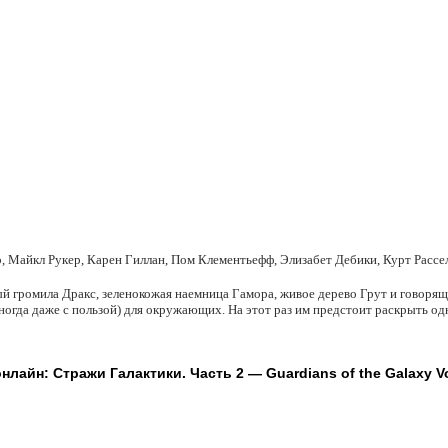
р, Майкл Рукер, Карен Гиллан, Пом Клементьефф, Элизабет Дебики, Курт Рассе
ый громила Дракс, зеленокожая наемница Гамора, живое дерево Грут и говоря
огда даже с пользой) для окружающих. На этот раз им предстоит раскрыть одну
лайн: Стражи Галактики. Часть 2 — Guardians of the Galaxy Vol