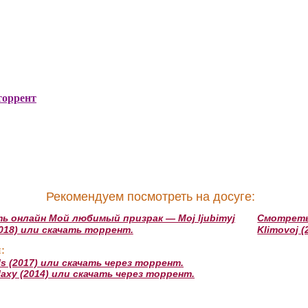
торрент
Рекомендуем посмотреть на досуге:
 онлайн Мой любимый призрак — Moj ljubimyj
Смотреть 
(2018) или скачать торрент.
Klimovoj 
:
s (2017) или скачать через торрент.
axy (2014) или скачать через торрент.