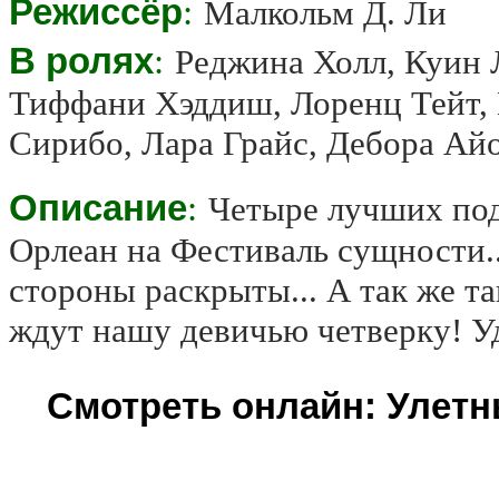
Режиссёр
:
Малкольм Д. Ли
В ролях
:
Реджина Холл, Куин 
Тиффани Хэддиш, Лоренц Тейт,
Сирибо, Лара Грайс, Дебора Ай
Описание
:
Четыре лучших по
Орлеан на Фестиваль сущности.
стороны раскрыты... А так же т
ждут нашу девичью четверку! У
Смотреть онлайн: Улетны