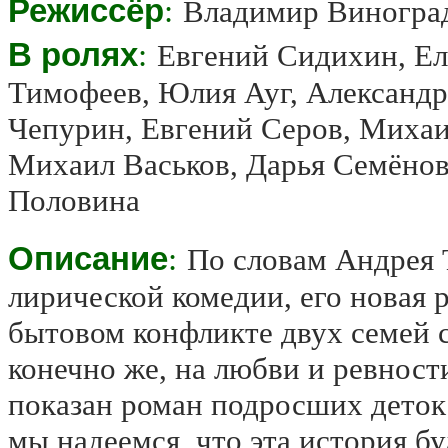
Режиссёр
:
Владимир Виногра
В ролях
:
Евгений Сидихин, Е
Тимофеев, Юлия Ауг, Александр
Чепурин, Евгений Серов, Михаи
Михаил Васьков, Дарья Семёно
Половина
Описание
:
По словам Андрея 
лирической комедии, его новая 
бытовом конфликте двух семей 
конечно же, на любви и ревности
показан роман подросших деток
мы надеемся, что эта история б