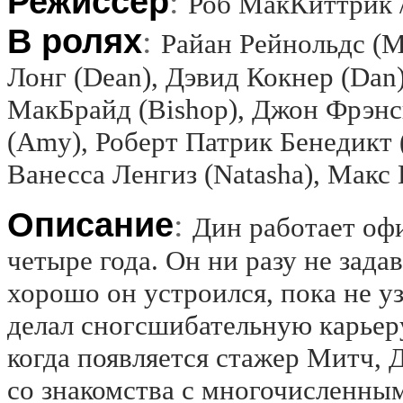
Режиссёр
:
Роб МакКиттрик /
В ролях
:
Райан Рейнольдс (M
Лонг (Dean), Дэвид Кокнер (Dan
МакБрайд (Bishop), Джон Фрэнс
(Amy), Роберт Патрик Бенедикт 
Ванесса Ленгиз (Natasha), Макс
Описание
:
Дин работает оф
четыре года. Он ни разу не зада
хорошо он устроился, пока не уз
делал сногсшибательную карьер
когда появляется стажер Митч, 
со знакомства с многочисленным