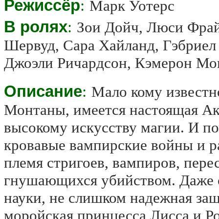
Режиссёр
:
Марк Уотерс
В ролях
:
Зои Дойч, Люси Фрай
Шервуд, Сара Хайланд, Гэбриел 
Джоэли Ричардсон, Кэмерон Мо
Описание
:
Мало кому известно
Монтаны, имеется настоящая Ак
высокому искусству магии. И поч
кровавые вампирские войны и р
племя стригоев, вампиров, пере
гнушающихся убийством. Даже с
науки, не слишком надежная за
моройская принцесса Лисса и Ро