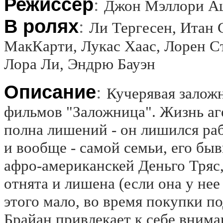
Режиссёр
:
Джон Мэллори Аше
В ролях
:
Ли Тергесен, Итан 
МакКарти, Лукас Хаас, Лорен С
Лора Ли, Эндрю Бауэн
Описание
:
Кучерявая заложн
фильмов "Заложница". Жизнь аг
полна лишений - он лишился раб
и вообще - самой семьи, его бы
афро-американскей Деньго Тряс, 
отнята и лишена (если она у нее
этого мало, во время покупки п
Брайан привлекает к себе внима