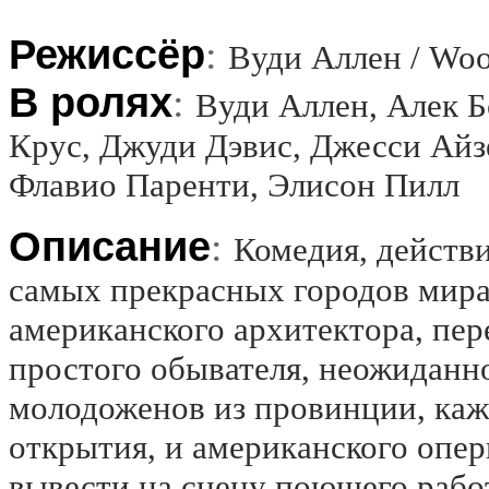
Режиссёр
:
Вуди Аллен / Woo
В ролях
:
Вуди Аллен, Алек Б
Крус, Джуди Дэвис, Джесси Айзе
Флавио Паренти, Элисон Пилл
Описание
:
Комедия, действи
самых прекрасных городов мира
американского архитектора, пе
простого обывателя, неожиданн
молодоженов из провинции, каж
открытия, и американского опе
вывести на сцену поющего раб