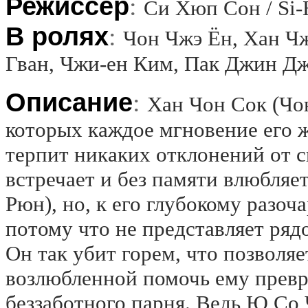
Режиссёр
:
Си Хюп Сон / Si-
В ролях
:
Чон Чжэ Ён, Хан Чж
Гван, Чжи-ен Ким, Пак Джин Д
Описание
:
Хан Чон Сок (Чон
которых каждое мгновение его ж
терпит никаких отклонений от с
встречает и без памяти влюбляе
Рюн), но, к его глубокому разоч
потому что не представляет рядо
Он так убит горем, что позволя
возлюбленной помочь ему превр
беззаботного парня. Ведь Ю Со 