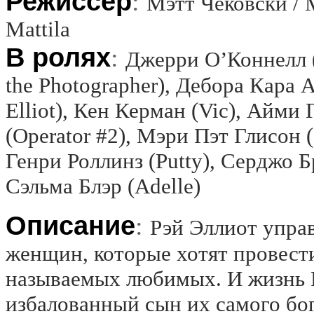
Режиссёр
:
Мэтт Чековски / 
Mattila
В ролях
:
Джерри О’Коннелл 
the Photographer), Дебора Кара 
Elliot), Кен Керман (Vic), Айми
(Operator #2), Мэри Пэт Глисон (
Генри Роллинз (Putty), Серджо Бру
Сэльма Блэр (Adelle)
Описание
:
Рэй Эллиот упра
женщин, которые хотят провести
называемых любимых. И жизнь Р
избалованный сын их самого бог