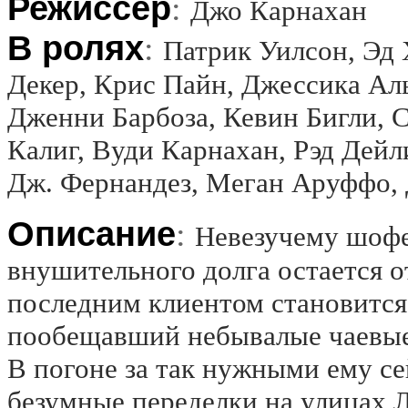
Режиссёр
:
Джо Карнахан
В ролях
:
Патрик Уилсон, Эд
Декер, Крис Пайн, Джессика Аль
Дженни Барбоза, Кевин Бигли, 
Калиг, Вуди Карнахан, Рэд Дейл
Дж. Фернандез, Меган Аруффо,
Описание
:
Невезучему шофе
внушительного долга остается о
последним клиентом становится
пообещавший небывалые чаевые 
В погоне за так нужными ему се
безумные переделки на улицах 