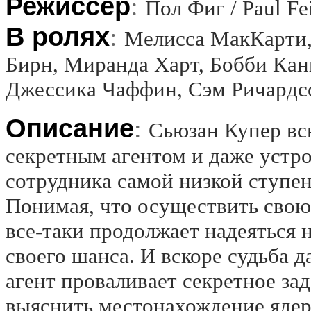
Режиссёр
:
Пол Фиг / Paul Fe
В ролях
:
Мелисса МакКарти,
Бирн, Миранда Харт, Бобби Канн
Джессика Чаффин, Сэм Ричардс
Описание
:
Сьюзан Купер вс
секретным агентом и даже устро
сотрудника самой низкой ступен
Понимая, что осуществить свою
все-таки продолжает надеяться 
своего шанса. И вскоре судьба 
агент проваливает секретное зад
выяснить местонахождение ядер