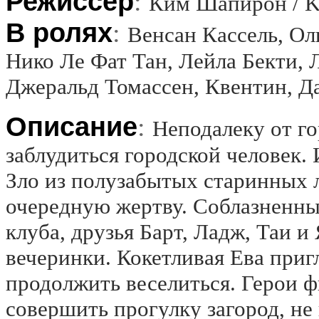
Режиссёр
:
Ким Шапирон / K
В ролях
:
Венсан Кассель, Ол
Нико Ле Фат Тан, Лейла Бекти,
Джеральд Томассен, Квентин, Да
Описание
:
Неподалеку от го
заблудиться городской человек.
Зло из полузабытых старинных 
очередную жертву. Соблазненны
клуба, друзья Барт, Ладж, Таи 
вечеринки. Кокетливая Ева пригл
продолжить веселиться. Герои
совершить прогулку загород, не 