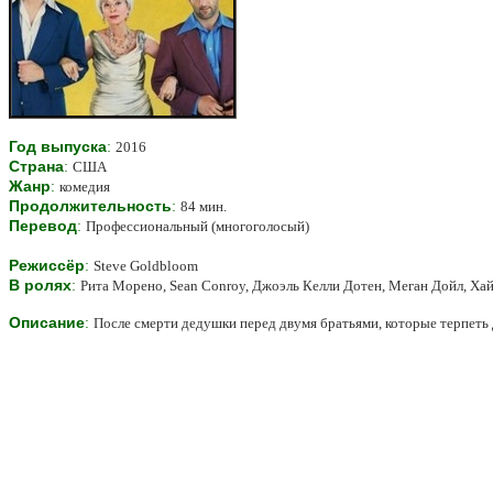
Год выпуска
:
2016
Страна
:
США
Жанр
:
комедия
Продолжительность
:
84 мин.
Перевод
:
Профессиональный (многоголосый)
Режиссёр
:
Steve Goldbloom
В ролях
:
Рита Морено, Sean Conroy, Джоэль Келли Дотен, Меган Дойл, Хай
Описание
:
После смерти дедушки перед двумя братьями, которые терпеть д