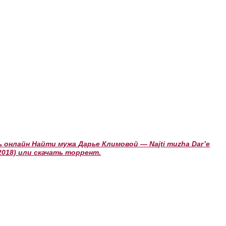
онлайн Найти мужа Дарье Климовой — Najti muzha Dar’e
(2018) или скачать торрент.