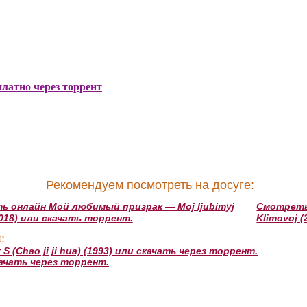
платно через торрент
Рекомендуем посмотреть на досуге:
 онлайн Мой любимый призрак — Moj ljubimyj
Смотреть 
(2018) или скачать торрент.
Klimovoj 
:
(Chao ji ji hua) (1993) или скачать через торрент.
ачать через торрент.