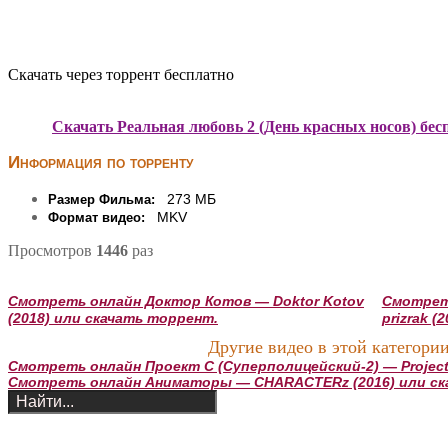
Скачать через торрент бесплатно
Скачать Реальная любовь 2 (День красных носов) бес
Информация по торренту
273 МБ
Размер Фильма:
MKV
Формат видео:
Просмотров
1446
раз
Смотреть онлайн Доктор Котов — Doktor Kotov
Смотреть
(2018) или скачать торрент.
prizrak 
Другие видео в этой категории
Смотреть онлайн Проект С (Суперполицейский-2) — Project S 
Смотреть онлайн Аниматоры — CHARACTERz (2016) или ск