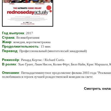
Год выпуска
:
2017
Страна
:
Великобритания
Жанр
:
комедия, короткометражка
Продолжительность
:
15 мин.
Перевод
:
Профессиональный (многоголосый закадровый)
Режиссёр
:
Ричард Кертис / Richard Curtis
В ролях
:
Хью Грант, Лиам Нисон, Колин Фёрт, Билл Найи, Крис Маршалл, 
Описание
:
Пятнадцатиминутное продолжение фильма 2003 года "Реальная л
полюбившихся героев лучшей рождественской комедии на свете.
Смотреть онлай