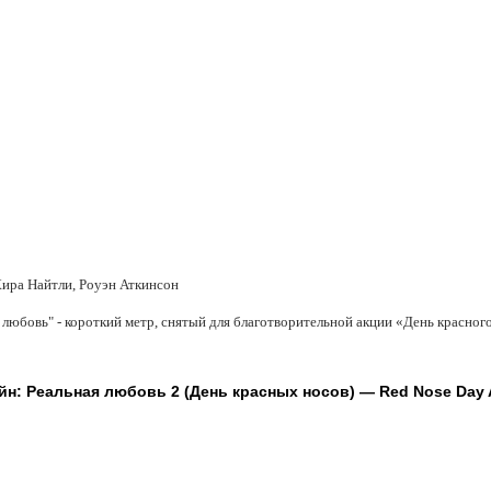
Кира Найтли, Роуэн Аткинсон
юбовь" - короткий метр, снятый для благотворительной акции «День красного
н: Реальная любовь 2 (День красных носов) — Red Nose Day Ac