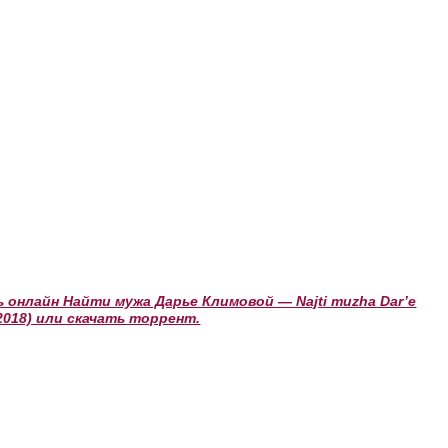
онлайн Найти мужа Дарье Климовой — Najti muzha Dar’e
(2018) или скачать торрент.