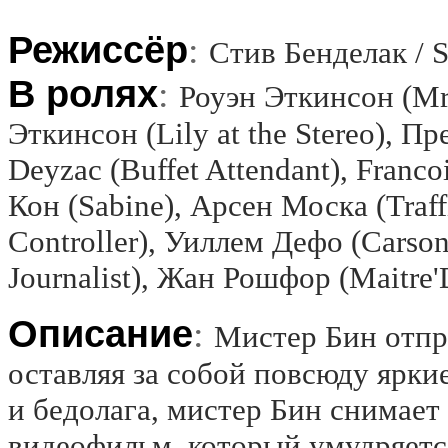
Режиссёр
:
Стив Бенделак / S
В ролях
:
Роуэн Эткинсон (Mr
Эткинсон (Lily at the Stereo), Пр
Deyzac (Buffet Attendant), Franc
Кон (Sabine), Арсен Моска (Traffi
Controller), Уиллем Дефо (Carso
Journalist), Жан Рошфор (Maitre'
Описание
:
Мистер Бин отпр
оставляя за собой повсюду ярки
и бедолага, мистер Бин снимает
видеофильм, который умудряетс