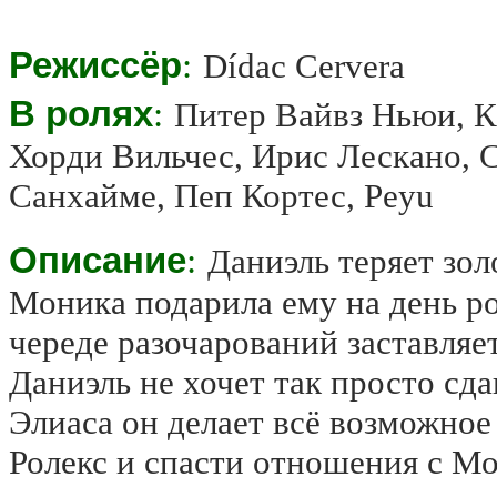
Режиссёр
:
Dídac Cervera
В ролях
:
Питер Вайвз Ньюи, К
Хорди Вильчес, Ирис Лескано, 
Санхайме, Пеп Кортес, Peyu
Описание
:
Даниэль теряет зол
Моника подарила ему на день ро
череде разочарований заставля
Даниэль не хочет так просто сд
Элиаса он делает всё возможное
Ролекс и спасти отношения с М