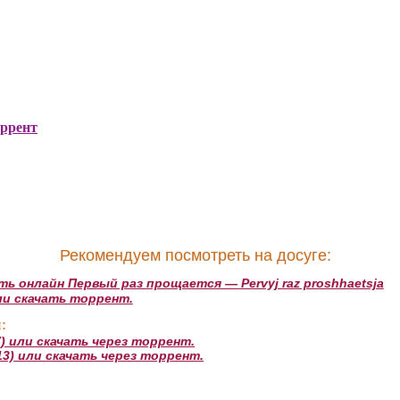
оррент
Рекомендуем посмотреть на досуге:
ь онлайн Первый раз прощается — Pervyj raz proshhaetsja
или скачать торрент.
:
) или скачать через торрент.
13) или скачать через торрент.