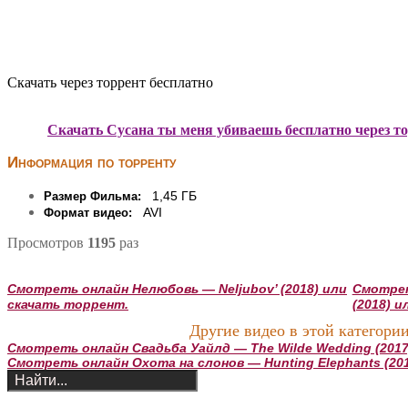
Скачать через торрент бесплатно
Скачать Сусана ты меня убиваешь бесплатно через т
Информация по торренту
1,45 ГБ
Размер Фильма:
AVI
Формат видео:
Просмотров
1195
раз
Смотреть онлайн Нелюбовь — Neljubov’ (2018) или
Смотрет
скачать торрент.
(2018) 
Другие видео в этой категории
Смотреть онлайн Свадьба Уайлд — The Wilde Wedding (2017
Смотреть онлайн Охота на слонов — Hunting Elephants (20