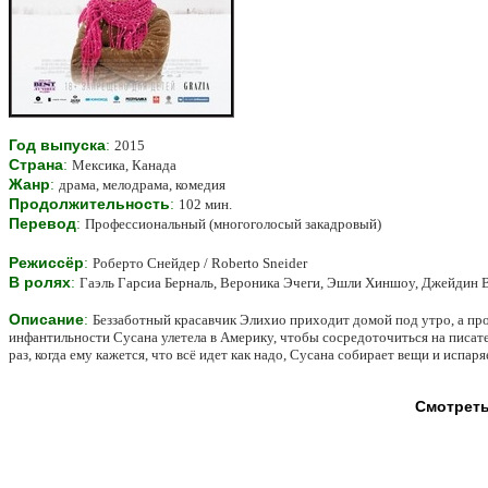
Год выпуска
:
2015
Страна
:
Мексика, Канада
Жанр
:
драма, мелодрама, комедия
Продолжительность
:
102 мин.
Перевод
:
Профессиональный (многоголосый закадровый)
Режиссёр
:
Роберто Снейдер / Roberto Sneider
В ролях
:
Гаэль Гарсиа Берналь, Вероника Эчеги, Эшли Хиншоу, Джейдин В
Описание
:
Беззаботный красавчик Элихио приходит домой под утро, а про
инфантильности Сусана улетела в Америку, чтобы сосредоточиться на писат
раз, когда ему кажется, что всё идет как надо, Сусана собирает вещи и испар
Смотреть