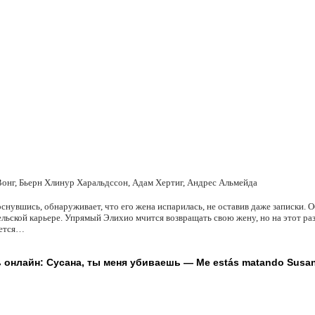
онг, Бьерн Хлинур Харальдссон, Адам Хертиг, Андрес Альмейда
снувшись, обнаруживает, что его жена испарилась, не оставив даже записки. 
ельской карьере. Упрямый Элихио мчится возвращать свою жену, но на этот ра
яется…
 онлайн: Сусана, ты меня убиваешь — Me estás matando Susan