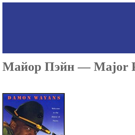
Майор Пэйн — Major P