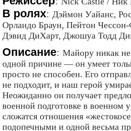
Режиссёр
:
Nick Castle / Ник
В ролях
:
Дэймон Уайанс, Рос
Орландо Браун, Пейтон Чессон-
Дэвид ДиХарт, Джошуа Тодд Ди
Описание
:
Майору никак не
одной причине — он умеет тольк
просто не способен. Его отправ
не подходит, и наш герой умирае
Неожиданно он получает предло
военной подготовке в военном у
сложатся отношения «жестокос
подопечными и одной весьма пр