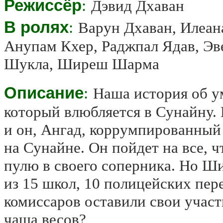
Режиссёр
:
Дэвид Дхаван
В ролях
:
Варун Дхаван, Илеан
Анупам Кхер, Раджпал Ядав, Э
Шукла, Ширеш Шарма
Описание
:
Наша история об у
который влюбляется в Сунайну. Н
и он, Ангад, коррумпированный
на Сунайне. Он пойдет на все, 
пулю в своего соперника. Но Ши
из 15 школ, 10 полицейских пере
комиссаров оставили свои участ
чаша весов?