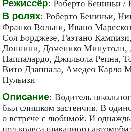
Режиссёр
:
Роберто Бениньи / 
В ролях
:
Роберто Бениньи, Ни
Франко Вольпи, Ивано Марескот
Сол Борджезе, Гаэтано Кампизи
Доннини, Доменико Минутоли, 
Паппалардо, Джильола Реина, Т
Вито Дзаппала, Амедео Карло М
Пульизи
Описание
:
Водитель школьног
был слишком застенчив. В одино
о встрече с любимой. И однажды
под колеса шикарного автомобил