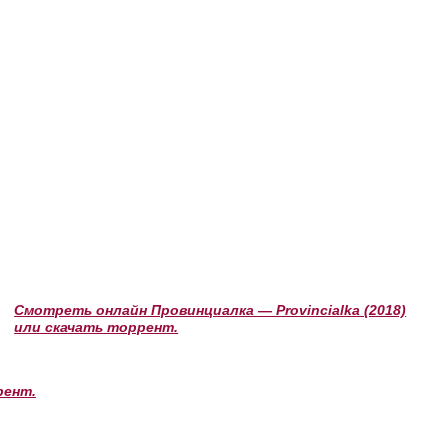
Смотреть онлайн Провинциалка — Provincialka (2018)
или скачать торрент.
рент.