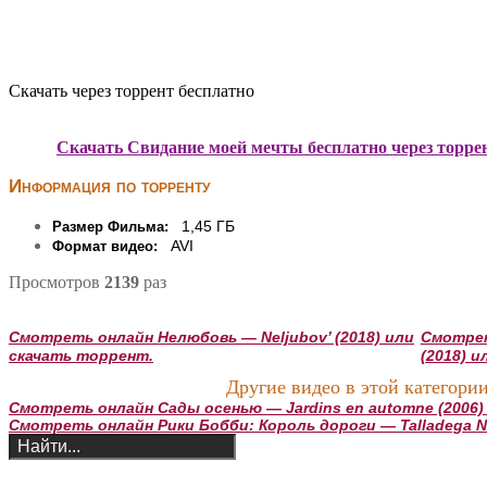
Скачать через торрент бесплатно
Скачать Свидание моей мечты бесплатно через торре
Информация по торренту
1,45 ГБ
Размер Фильма:
AVI
Формат видео:
Просмотров
2139
раз
Смотреть онлайн Нелюбовь — Neljubov’ (2018) или
Смотрет
скачать торрент.
(2018) 
Другие видео в этой категории
Смотреть онлайн Сады осенью — Jardins en automne (2006)
Смотреть онлайн Рики Бобби: Король дороги — Talladega Nig