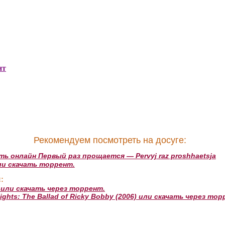
нт
Рекомендуем посмотреть на досуге:
ь онлайн Первый раз прощается — Pervyj raz proshhaetsja
или скачать торрент.
:
 или скачать через торрент.
hts: The Ballad of Ricky Bobby (2006) или скачать через тор