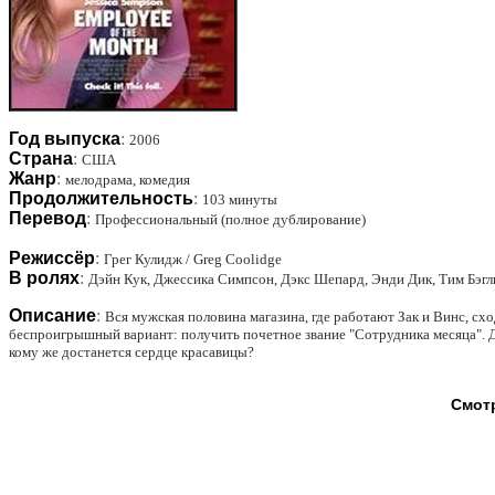
Год выпуска
:
2006
Страна
:
США
Жанр
:
мелодрама, комедия
Продолжительность
:
103 минуты
Перевод
:
Профессиональный (полное дублирование)
Режиссёр
:
Грег Кулидж / Greg Coolidge
В ролях
:
Дэйн Кук, Джессика Симпсон, Дэкс Шепард, Энди Дик, Тим Бэгл
Описание
:
Вся мужская половина магазина, где работают Зак и Винс, сх
беспроигрышный вариант: получить почетное звание "Сотрудника месяца". Д
кому же достанется сердце красавицы?
Смотр