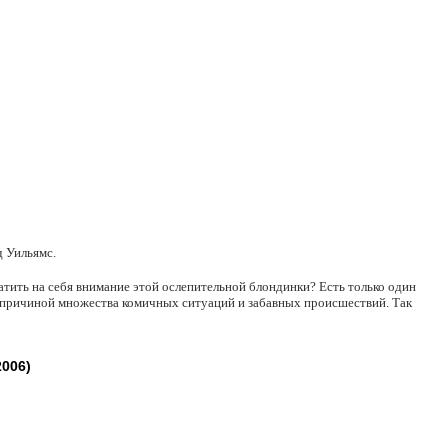
 Уильямс.
атить на себя внимание этой ослепительной блондинки? Есть только один
т причиной множества комичных ситуаций и забавных происшествий. Так
006)