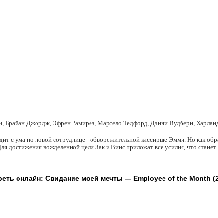
и, Брайан Джордж, Эфрен Рамирез, Марсело Тедфорд, Дэнни Вудберн, Харланд
одит с ума по новой сотруднице - обворожительной кассирше Эмми. Но как обр
ля достижения вожделенной цели Зак и Винс приложат все усилия, что стане
еть онлайн: Свидание моей мечты — Employee of the Month (2