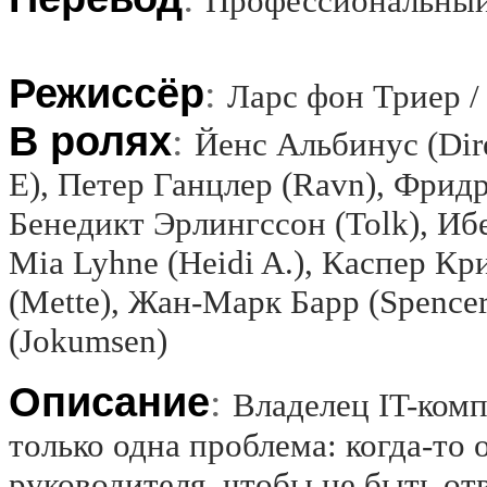
Профессиональный
Режиссёр
:
Ларс фон Триер / 
В ролях
:
Йенс Альбинус (Direk
E), Петер Ганцлер (Ravn), Фрид
Бенедикт Эрлингссон (Tolk), Ибе
Mia Lyhne (Heidi A.), Каспер К
(Mette), Жан-Марк Барр (Spencer
(Jokumsen)
Описание
:
Владелец IT-комп
только одна проблема: когда-то
руководителя, чтобы не быть о