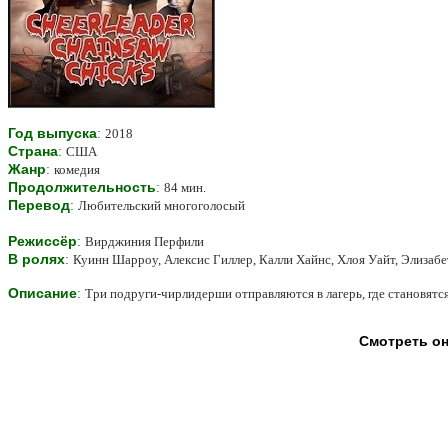
Год выпуска
:
2018
Страна
:
США
Жанр
:
комедия
Продолжительность
:
84 мин.
Перевод
:
Любительский многоголосый
Режиссёр
:
Вирджиния Перфили
В ролях
:
Куинн Шарроу, Алексис Гиллер, Калли Хайнс, Хлоя Уайт, Элизаб
Описание
:
Три подруги-чирлидерши отправляются в лагерь, где становятс
Смотреть он