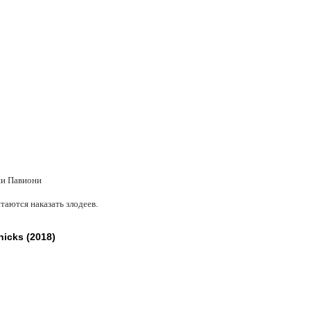
ни Павиони
аются наказать злодеев.
icks (2018)