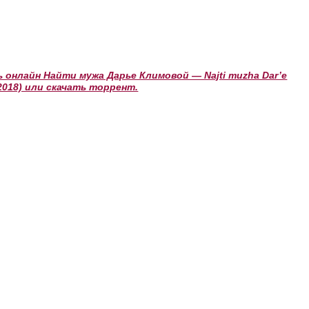
онлайн Найти мужа Дарье Климовой — Najti muzha Dar’e
(2018) или скачать торрент.