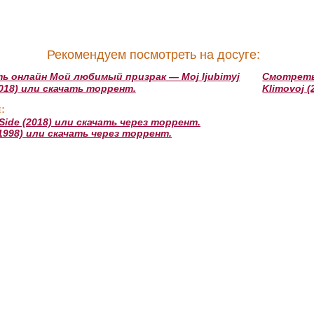
Рекомендуем посмотреть на досуге:
 онлайн Мой любимый призрак — Moj ljubimyj
Смотреть 
(2018) или скачать торрент.
Klimovoj 
:
de (2018) или скачать через торрент.
1998) или скачать через торрент.