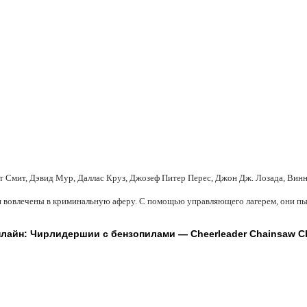
ет Смит, Дэвид Мур, Даллас Круз, Джозеф Питер Перес, Джон Дж. Лозада, Вин
я вовлечены в криминальную аферу. С помощью управляющего лагерем, они пыт
лайн: Чирлидершии с бензопилами — Cheerleader Chainsaw Ch