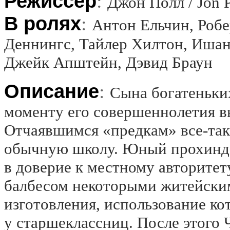
Режиссёр
:
Джон Полл / Jon P
В ролях
:
Антон Ельчин, Робе
Деннингс, Тайлер Хилтон, Ишан
Джейк Апштейн, Дэвид Браун
Описание
:
Сына богатеньких
моменту его совершеннолетия вы
Отчаявшимся «предкам» все-так
обычную школу. Юный прохиндей
в доверие к местному авторитет
балбесом некоторыми житейски
изготовления, использование к
у старшеклассниц. После этого 