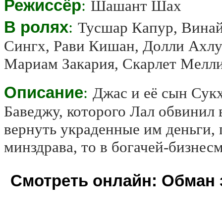
Режиссёр
:
Шашант Шах
В ролях
:
Тусшар Капур, Винай
Сингх, Рави Кишан, Долли Ахлу
Мариам Закария, Скарлет Мелл
Описание
:
Джас и её сын Сук
Баведжу, которого Лал обвинил 
вернуть украденные им деньги, 
минздрава, то в богачей-бизнес
Смотреть онлайн: Обман з