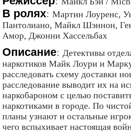
Режиссёр
:
Майкл Бэй / Mich
В ролях
:
Мартин Лоуренс, У
Пантолиано, Майкл Шэннон, Ген
Амор, Джонни Хассельбах
Описание
:
Детективы отдел
наркотиков Майк Лоури и Марку
расследовать схему доставки но
расследование выводит их на и
наркобароном с целью поставит
наркотиками в городе. По чист
планы узнают и остальные игрок
чего вспыхивает настоящая войн