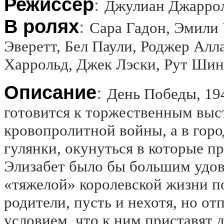
Режиссёр
:
Джулиан Джаррольд
В ролях
:
Сара Гадон, Эмили 
Эверетт, Бел Паули, Роджер Алл
Харрольд, Джек Лэски, Рут Шин
Описание
:
День Победы, 194
готовится к торжественным выс
кровопролитной войны, а в горо
гулянки, окунуться в которые п
Элизабет было бы большим удов
«тяжелой» королевской жизни по
родители, пусть и нехотя, но от
условием, что к ним приставят 