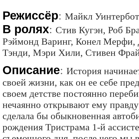
Режиссёр
:
Майкл Уинтерботт
В ролях
:
Стив Кугэн, Роб Бр
Рэймонд Варинг, Конел Мерфи,
Тэнди, Мэри Хили, Стивен Фра
Описание
:
История начинае
своей жизни, как он ее себе пре
своем детстве постоянно переби
нечаянно открывают ему правду 
сделала бы обыкновенная автоб
рождения Тристрама 1-й ассисте
съемочного дня, после чего мы 